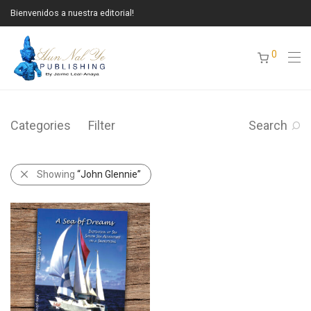
Bienvenidos a nuestra editorial!
0
Categories
Filter
Search
Showing
“John Glennie”