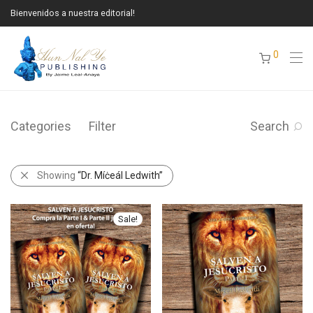
Bienvenidos a nuestra editorial!
0
Categories
Filter
Search
Showing
“Dr. Míċeál Ledwith”
Sale!