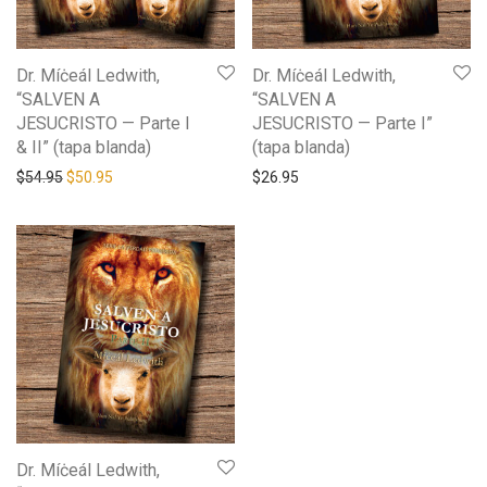
Dr. Míċeál Ledwith,
Dr. Míċeál Ledwith,
“SALVEN A
“SALVEN A
JESUCRISTO — Parte I
JESUCRISTO — Parte I”
& II” (tapa blanda)
(tapa blanda)
Original price was: $54.95.
Current price is: $50.95.
$
54.95
$
50.95
$
26.95
Dr. Míċeál Ledwith,