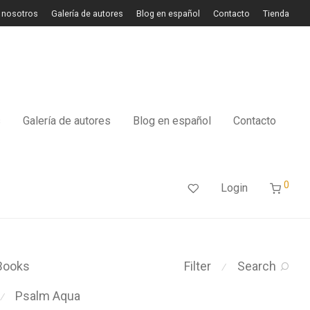
 nosotros
Galería de autores
Blog en español
Contacto
Tienda
s
Galería de autores
Blog en español
Contacto
0
Login
Books
Filter
Search
⁄
Psalm Aqua
⁄