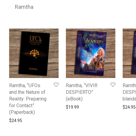
Ramtha
⁄
Ramtha, “UFOs
Ramtha, “VIVIR
Ramth
and the Nature of
DESPIERTO”
DESPI
Reality: Preparing
(eBook)
blanda
for Contact”
$
19.99
$
24.95
(Paperback)
$
24.95