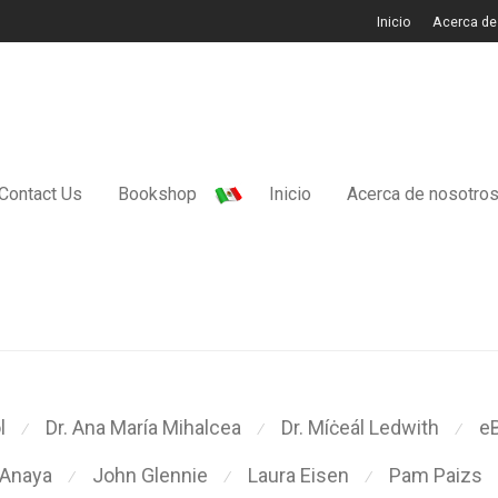
Inicio
Acerca de
Contact Us
Bookshop
Inicio
Acerca de nosotro
Dr. Ana María Mihalcea
Dr. Míċeál Ledwith
e
l
⁄
⁄
⁄
 Anaya
John Glennie
Laura Eisen
Pam Paizs
⁄
⁄
⁄