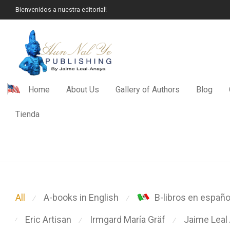
Bienvenidos a nuestra editorial!
Home
About Us
Gallery of Authors
Blog
Tienda
All
A-books in English
B-libros en españo
⁄
⁄
Eric Artisan
Irmgard María Gräf
Jaime Leal
⁄
⁄
⁄