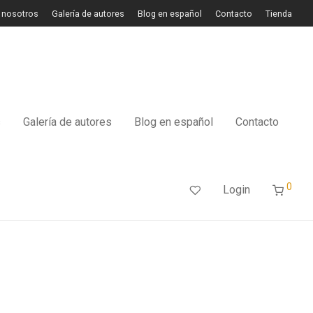
 nosotros
Galería de autores
Blog en español
Contacto
Tienda
s
Galería de autores
Blog en español
Contacto
0
Login