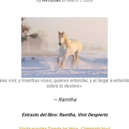
By
HNYbooks
on March 7, 2024
s vivir, y mientras vives, quieres entender, y al llegar a entend
sobre tu destino».
— Ramtha
Extracto del libro: Ramtha, Vivir Despierto
Visita nuestra Tienda en línea. ¡Cómpralo hoy!