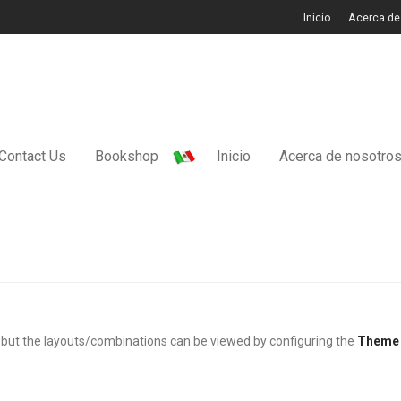
Inicio
Acerca de
Contact Us
Bookshop
Inicio
Acerca de nosotro
 but the layouts/combinations can be viewed by configuring the
Theme 