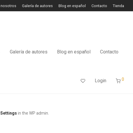
 nosotros
Galería de autores
Blog en español
Contacto
Tienda
s
Galería de autores
Blog en español
Contacto
0
Login
Settings
in the WP admin.