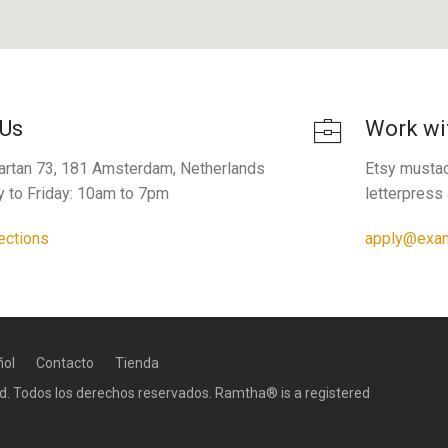
 Us
Work wi
artan 73, 181 Amsterdam, Netherlands
Etsy mustac
 to Friday: 10am to 7pm
letterpress
ections
apply@exa
ñol
Contacto
Tienda
ed. Todos los derechos reservados. Ramtha® is a registered