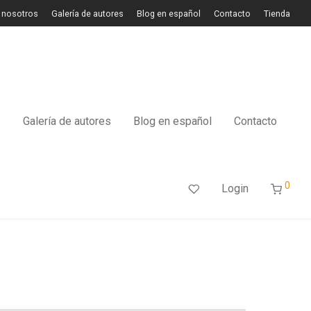
 nosotros
Galería de autores
Blog en español
Contacto
Tienda
s
Galería de autores
Blog en español
Contacto
0
Login