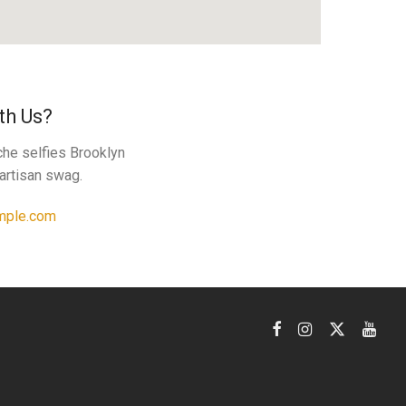
th Us?
he selfies Brooklyn
 artisan swag.
mple.com